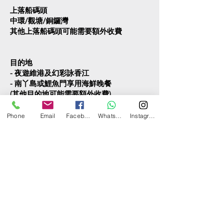
上落船碼頭
中環/觀塘/銅鑼灣
其他上落船碼頭可能需要額外收費
目的地
- 夜遊維港及幻彩詠香江
- 南丫島或鯉魚門享用海鮮晚餐
(其他目的地可能需要額外收費)
Phone
Email
Facebook
WhatsApp
Instagram
食物和飲品
在此處查看選項
如有任何問題，可直接聯絡我們。
請問您的名字是...？