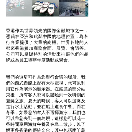
香港作為世界領先的國際金融城市之一，
憑藉在亞洲和毗鄰中國的地理位置，為各
行各業提供了大量的商機。世界各地的人
都來香港參加商務會面、展覽、會議等。
公司可以舉辦特別的活動來推廣他們的品
牌或為員工舉辦年度活動或聚會。
我們的遊艇可作為您舉行會議的場所。我
們的西式遊艇上配有大型電視，您可以利
用它作為演示的顯示器。在嚴厲的部分結
束後，所有客人都可以體驗到一次特別的
遊艇之旅。夏天的時候，客人可以游泳及
進行水上活動，並在船上進食午餐。而在
冬季，如果您的客人不選擇游泳，我們也
可以帶您去到一個島嶼，這樣您可以花一
些時間享用海鮮午餐及在島上散步，以了
解更多香港的傳統文化，其中包括南丫島