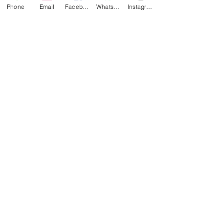
Phone
Email
Facebook
WhatsApp
Instagram
香港維港遊
雙人浪漫遊艇晚餐
我們的服務
聯絡我們
聯絡我們
電話/Whatsapp/微信:
+852 5489 4061
電郵:
joey@sea-e-o.hk