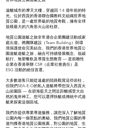
遠離城市的摩天大樓，穿越回 1.4 億年前的時
光。位於西貢的香港聯合國教科文組織世界地
質公園，是一處世界級的地質奇觀，擁有全球
規模最大的六角形火山岩柱群。
地質公園遊艇之旅非常適合企業團建活動或家
庭出遊。將團隊建設（Team Building）與環
境保護使命完美結合。我們的香港世界地質公
園遊艇遊艇之旅，融合可持續發展概念、低碳
航行、無塑餐飲及導賞生態教育 — 是前瞻性
企業在香港舉辦 CSR（企業社會責任）及
ESG 活動的絕佳首選。
大多數遊客只能從遠處的陸路觀賞這些岩柱，
但我們SEA-E-O的私人遊艇將帶您深入西貢火
山岩園區 — 在碧海藍天之間近距離感受大自
然的鬼斧神工。您可以選擇快艇或傳統中式遊
艇來探索這個區域。
我們亦提供專業導遊服務，讓您深入了解地質
公園內每一個景點的奧秘。我們地質公園的導
遊均獲香港地質公園推薦，對公園的地質、生