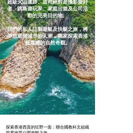
超級火山遺跡。這裡絕對是攝影愛好
者、跳島遊玩家、家庭出遊及公司活
動的完美目的地。
我們的私人訂製遊艇及快艇之旅，將
帶您避開城市的人潮，獨家探索香港
最震撼的自然奇觀。​​
探索香港西貢的狂野一面：聯合國教科文組織
世界地質公園遊艇之旅