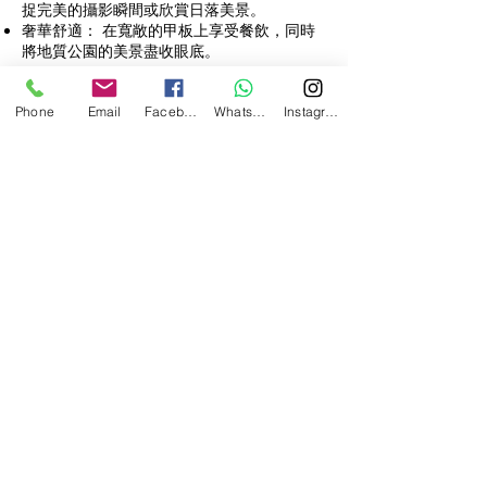
捉完美的攝影瞬間或欣賞日落美景。
奢華舒適： 在寬敞的甲板上享受餐飲，同時
將地質公園的美景盡收眼底。
您準備好跟我們一起發掘不一樣的香港了嗎？
Phone
Email
Facebook
WhatsApp
Instagram
立即聯絡我們
查看我們的服務