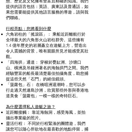
態、歷史及文化擁有豐富且精確的知識。我們
提供的語言包括：英語、廣東話及普通話，如
果您需要能提供其他語言服務的導遊，請與我
們聯絡。
行程亮點：您將看到什麼
六角岩柱的「搖滾區」： 乘船近距離航行於
全球最大的六角形火山岩柱群旁。這些擁有
1.4 億年歷史的岩層矗立在遊艇上方，營造出
令人震撼的背景，唯有親眼所見才能感受其壯
觀。
「四海拱」通道： 穿梭於甕缸洲、沙塘口
山、橫洲及吊鐘洲著名的海蝕拱門之間。我們
經驗豐富的船長最清楚最佳拍攝角度，助您捕
捉這些天然「石門」的絕佳鏡頭。
「菠蘿包」石： 在橋咀洲退潮時，您可以步
行走過天然連島沙洲，欣賞那些外形與香港地
道美食「菠蘿包」一模一樣的奇特巨石。
為什麼選擇私人遊艇之旅？
近距離接觸： 靠近海蝕洞，感受海風，並拍
攝出專業級的照片。
靈活行程： 不同於行程緊湊的團體遊，我們
讓您可以隨心所欲地在最喜歡的地點停留，捕