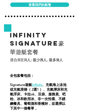
查看我們的船隻
Infinity
Signature豪
華遊艇套餐
適合25至35
人; 最少
25人, 最多
35人
全包套餐包括：
Signature遊艇
Infinity
、充氣海上泳池
或充氣滑梯（ 2選1 ）、充氣彈床和充
氣浮床、卡拉ok、豆袋、服務員、吧
枱、冰和飲用冰、非一次性碟、不銹
鋼餐具、葡萄酒和香檳杯，並選擇以
下其中一個餐單，