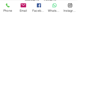
$970/位
C. 西式套餐+啤酒
套餐 -
Phone
Email
Facebook
WhatsApp
Instagram
$970/位
按此處查看
食物和飲品套餐餐單
西貢中式遊艇套餐
適合30至45
人; 最少
25人, 最多45
人
全包套餐包括：
西貢中式遊艇
、快艇連香蕉船及滑
水、充氣滑梯、浮墊、直立板、卡
拉ok、冰和飲用冰，並選擇以下其
中一個餐單，