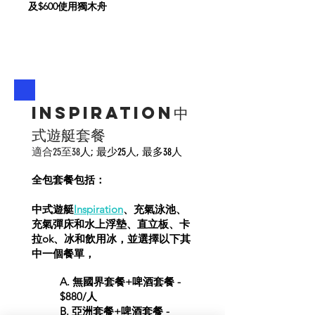
及$600使用獨木舟
Inspiration中
式遊艇套餐
適合25至38
人; 最少
25人, 最多
38人
全包套餐包括：
中式遊艇
Inspiration
、充氣泳池、
充氣彈床和水上浮墊、直立板、卡
拉ok、冰和飲用冰，並選擇以下其
中一個餐單，
A. 無國界套餐+啤酒套餐 -
$880/人
B. 亞洲套餐+啤酒套餐 -