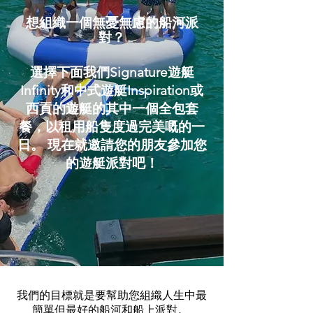
想組織一個無憂無慮的船河派
對？
選擇下面我們Signature遊艇
Infinity和中式遊艇Inspiration或
西貢的遊艇的其中一個全包套
餐，以租用船隻度過完美嘅的一
日。 現在就邀請您的朋友參加您
的遊艇派對吧！
我們的目標就是要幫助您組織人生中最
簡單但最好的船河和船上派對。