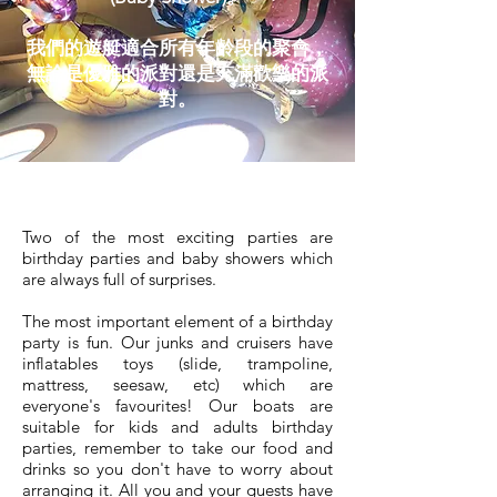
我們的遊艇適合所有年齡段的聚會，
無論是優雅的派對還是充滿歡樂的派
對。
Two of the most exciting parties are
birthday parties and baby showers which
are always full of surprises.
The most important element of a birthday
party is fun. Our junks and cruisers have
inflatables toys (slide, trampoline,
mattress, seesaw, etc) which are
everyone's favourites! Our boats are
suitable for kids and adults birthday
parties, remember to take our food and
drinks so you don't have to worry about
arranging it. All you and your guests have