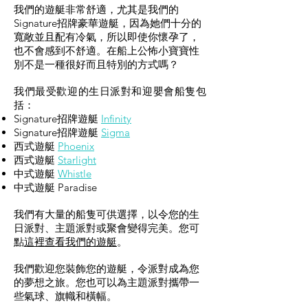
我們的遊艇非常舒適，尤其是我們的
Signature招牌豪華遊艇，因為她們十分的
寬敞並且配有冷氣，所以即使你懷孕了，
也不會感到不舒適。在船上公怖小寶寶性
別不是一種很好而且特別的方式嗎？
我們最受歡迎的生日派對和迎嬰會船隻包
括：
Signature招牌遊艇
Infinity
Signature招牌遊艇
Sigma
西式遊艇
Phoenix
西式遊艇
Starlight
中式遊艇
Whistle
中式遊艇
Paradise
我們有大量的船隻可供選擇，以令您的生
日派對、主題派對或聚會變得完美。您可
點
這裡查看我們的遊艇
。
我們歡迎您裝飾您的遊艇，令派對成為您
的夢想之旅。您也可以為主題派對攜帶一
些氣球、旗幟和橫幅。