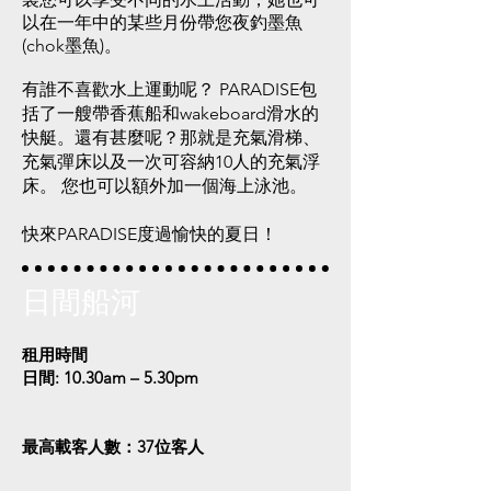
以在一年中的某些月份帶您夜釣墨魚
(chok墨魚)。
有誰不喜歡水上運動呢？ PARADISE包
括了一艘帶香蕉船和wakeboard滑水的
快艇。還有甚麼呢？那就是充氣滑梯、
充氣彈床以及一次可容納10人的充氣浮
床。 您也可以額外加一個海上泳池。
快來PARADISE度過愉快的夏日！
日間船河
租用時間
日間: 10.30am – 5.30pm
最高載客人數：37位客人