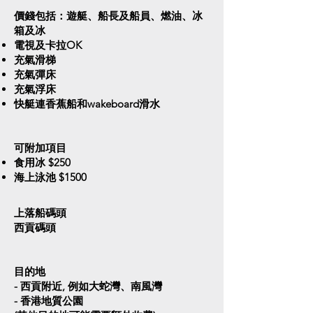
價錢包括：遊艇、船長及船員、燃油、冰
箱及冰
電視及卡拉OK
充氣滑梯
充氣彈床
充氣浮床
快艇連香蕉船和wakeboard滑水
可附加項目​
食用冰 $250
海上泳池 $1500
上落船碼頭
西貢碼頭
目的地
- 西貢附近, 例如大蛇灣、南風灣
- 香港地質公園