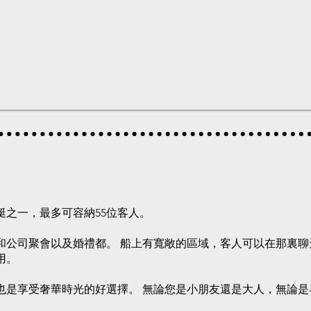
式遊艇之一，最多可容納55位客人。
私人和公司聚會以及婚禮都。 船上有寬敞的區域，客人可以在那裏
用。
ZAP也是享受奢華時光的好選擇。 無論您是小朋友還是大人，無論
光。