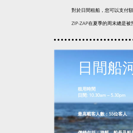
對於日間租船，您可以支付
ZIP-ZAP在夏季的周末總
日間船
租用時間
日間: 10.30am – 5.30pm
最高載客人數：55位客人
價錢包括：遊艇、船長及船