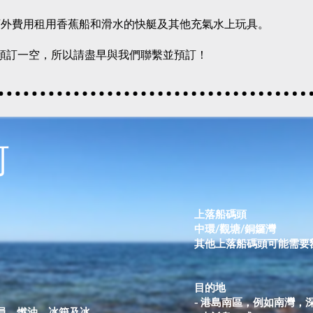
額外費用租用香蕉船和滑水的快艇及其他充氣水上玩具。
是被預訂一空，所以請盡早與我們聯繫並預訂！
河
上落船碼頭
中環/觀塘/銅鑼灣
其他上落船碼頭可能需要
目的地
- 港島南區，例如南灣，
員、燃油、冰箱及冰