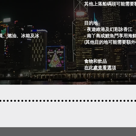
其他上落船碼頭可能需要
目的地
- 夜遊維港及幻彩詠香江
、燃油、冰箱及冰​​
- 南丫島或鯉魚門享用海
(其他目的地可能需要額外
食物和飲品
在此處查看選項