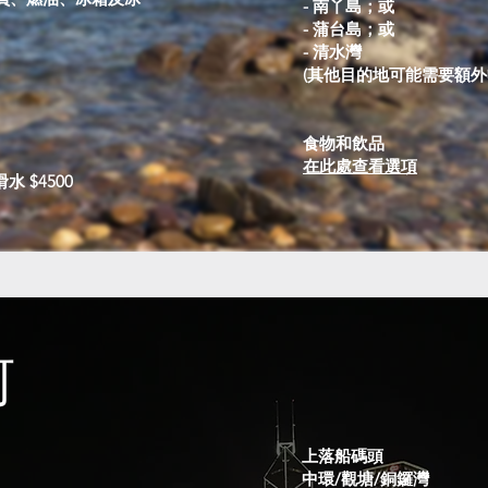
- 南丫島；或
- 蒲台島；或
- 清水灣
(其他目的地可能需要額外
食物和飲品
在此處查看選項
水 $4500
河
上落船碼頭
中環/觀塘/銅鑼灣