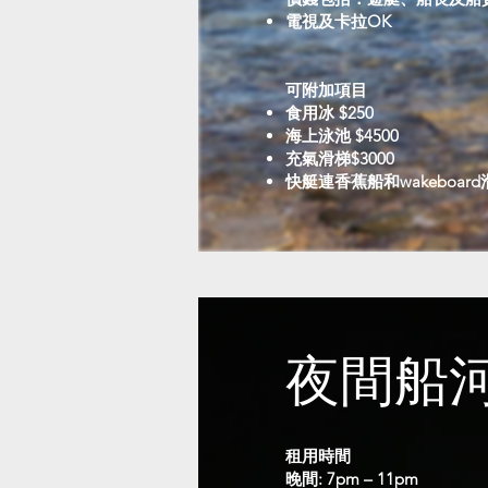
電視及卡拉OK
可附加項目​
食用冰 $250
海上泳池 $4500
充氣滑梯$3000
快艇連香蕉船和wakeboard滑
夜間船
租用時間
晚間: 7pm – 11pm