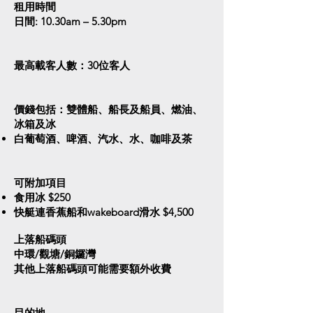
租用時間
日間: 10.30am – 5.30pm
​​最高載客人數：30位客人​​
價錢包括：雙體船、船長及船員、燃油、
冰箱及冰
​白葡萄酒、啤酒、汽水、水、咖啡及茶
​​可附加項目​
食用冰 $250
快艇連香蕉船和wakeboard滑水 $4,500
上落船碼頭
中環/觀塘/銅鑼灣
其他上落船碼頭可能需要額外收費
目的地