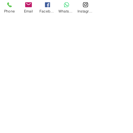
Phone
Email
Facebook
WhatsApp
Instagram
您的電話號碼是...？
您對租用哪一艘（哪些）遊艇感興
趣？
請告訴我們更多關於您想計劃的活動
發送